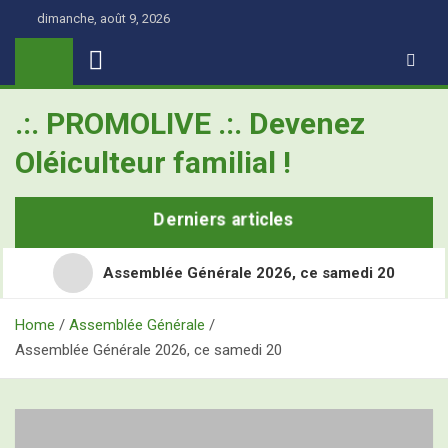
Skip
dimanche, août 9, 2026
to
content
.:. PROMOLIVE .:. Devenez
Oléiculteur familial !
Derniers articles
Assemblée Générale 2026, ce samedi 20
Home
Assemblée Générale
Assemblée Générale 2026, ce samedi 20
Retour en images sur les Assises Nationales de
l’Oléiculture Familiale
Demain, ce sont les Assises Nationales de l’Oléiculture
L’Olivier, ce super-héros toujours à l’école
Familiale à Nîmes Métropole