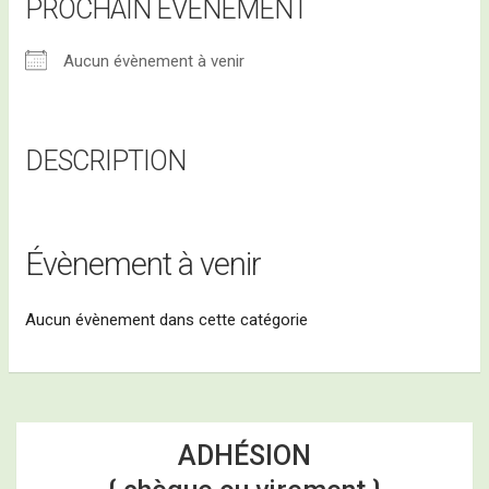
PROCHAIN ÉVÉNEMENT
Programme des 2es Assises Nationales de
Aucun évènement à venir
l’Oléiculture Familiale, ce jeudi 28 mai 2026
DESCRIPTION
Évènement à venir
Aucun évènement dans cette catégorie
ADHÉSION