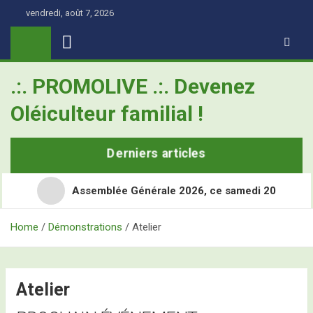
Skip
vendredi, août 7, 2026
to
content
.:. PROMOLIVE .:. Devenez
Oléiculteur familial !
Derniers articles
Assemblée Générale 2026, ce samedi 20
Home
Démonstrations
Atelier
Retour en images sur les Assises Nationales de
l’Oléiculture Familiale
Demain, ce sont les Assises Nationales de l’Oléiculture
Atelier
L’Olivier, ce super-héros toujours à l’école
Familiale à Nîmes Métropole