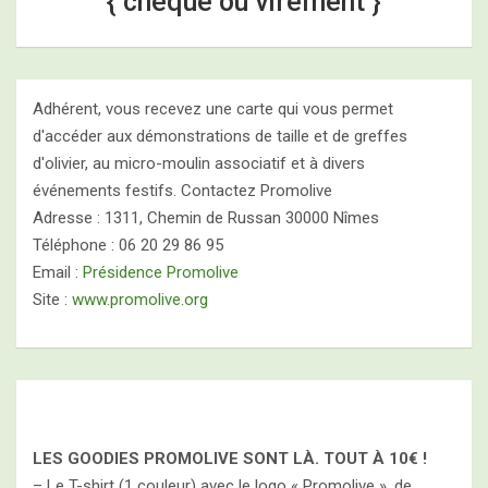
{ chèque ou virement }
Adhérent, vous recevez une carte qui vous permet
d'accéder aux démonstrations de taille et de greffes
d'olivier, au micro-moulin associatif et à divers
événements festifs. Contactez Promolive
Adresse : 1311, Chemin de Russan 30000 Nîmes
Téléphone : 06 20 29 86 95
Email :
Présidence Promolive
Site :
www.promolive.org
LES GOODIES PROMOLIVE SONT LÀ. TOUT À
10€ !
– Le T-shirt (1 couleur) avec le logo « Promolive », de