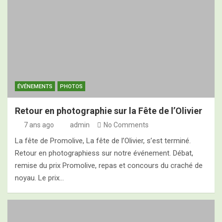
Programme des 2es Assises Nationales de
l’Oléiculture Familiale, ce jeudi 28 mai 2026
ÉVÉNEMENTS
PHOTOS
Retour en photographie sur la Fête de l’Olivier
7 ans ago
admin
No Comments
La fête de Promolive, La fête de l’Olivier, s’est terminé.
Retour en photographiess sur notre événement. Débat,
remise du prix Promolive, repas et concours du craché de
noyau. Le prix…