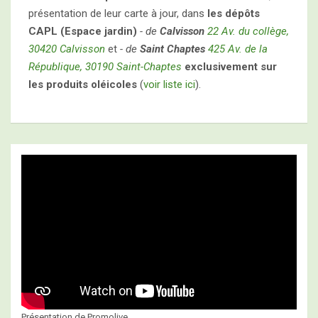
présentation de leur carte à jour, dans
les dépôts
CAPL (Espace jardin)
- de
Calvisson
22 Av. du collège,
30420 Calvisson
et
- de
Saint Chaptes
425 Av. de la
République, 30190 Saint-Chaptes
exclusivement sur
les produits oléicoles
(
voir liste ici
).
Présentation de Promolive