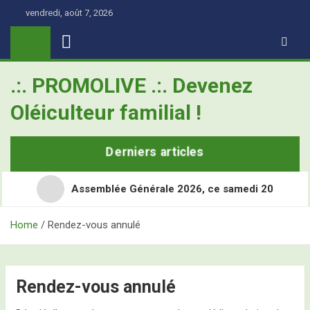
Skip
vendredi, août 7, 2026
to
content
.:. PROMOLIVE .:. Devenez
Oléiculteur familial !
Derniers articles
Assemblée Générale 2026, ce samedi 20
Home
Rendez-vous annulé
Retour en images sur les Assises Nationales de
l’Oléiculture Familiale
Demain, ce sont les Assises Nationales de l’Oléiculture
Rendez-vous annulé
L’Olivier, ce super-héros toujours à l’école
Familiale à Nîmes Métropole