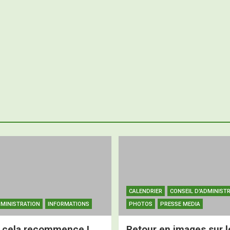
CALENDRIER
CONSEIL D'ADMINIST
DMINISTRATION
INFORMATIONS
PHOTOS
PRESSE MEDIA
 cela recommence !
Retour en images sur l