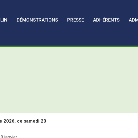
LIN
DÉMONSTRATIONS
PRESSE
ADHÉRENTS
ADM
e 2026, ce samedi 20
 les Assises Nationales de l’Oléiculture Familiale
9 janvier