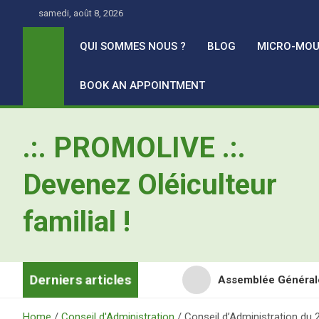
Skip
samedi, août 8, 2026
to
content
QUI SOMMES NOUS ?
BLOG
MICRO-MOU
BOOK AN APPOINTMENT
.:. PROMOLIVE .:.
Devenez Oléiculteur
familial !
Derniers articles
Assemblée Général
Retour en images sur
Home
Conseil d'Administration
Conseil d’Administration du 2