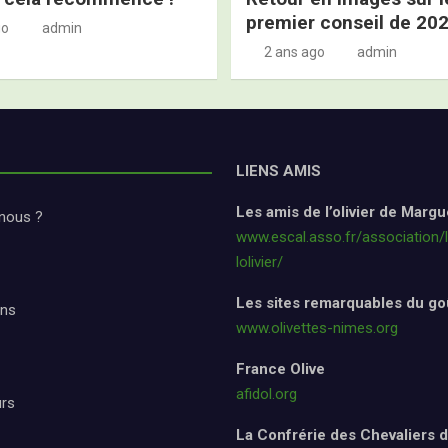
premier conseil de 20
go
admin
2 ans ago
admin
LIENS AMIS
Les amis de l’olivier de Margu
nous ?
www.escal.asso.fr/association/
lolivier/
Les sites remarquables du go
ons
www.olivettes-nimes.org
France Olive
afidol.org
urs
La Confrérie des Chevaliers de