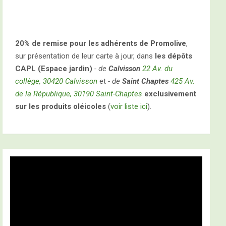
20% de remise pour les adhérents de Promolive
,
sur présentation de leur carte à jour, dans
les dépôts
CAPL (Espace jardin)
- de
Calvisson
22 Av. du
collège, 30420 Calvisson
et
- de
Saint Chaptes
425 Av.
de la République, 30190 Saint-Chaptes
exclusivement
sur les produits oléicoles
(
voir liste ici
).