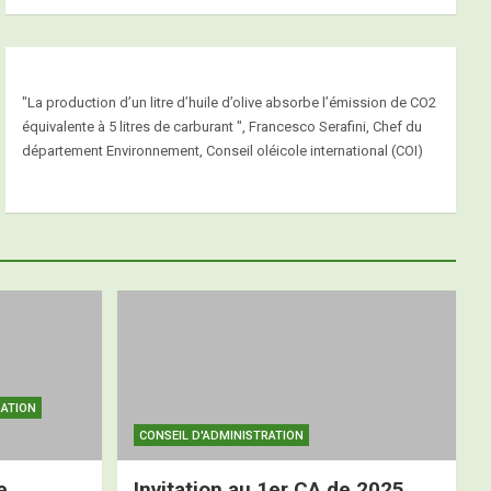
"La production d’un litre d’huile d’olive absorbe l’émission de CO2
équivalente à 5 litres de carburant ", Francesco Serafini, Chef du
département Environnement, Conseil oléicole international (COI)
RATION
CONSEIL D'ADMINISTRATION
e
Invitation au 1er CA de 2025