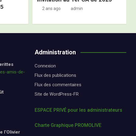
25
2 ans ago
admin
Administration
erittes
Connexion
les-amis-de-
Flux des publications
Flux des commentaires
ût
Site de WordPress-FR
ESPACE PRIVÉ pour les administrateurs
Charte Graphique PROMOLIVE
 l’Olivier