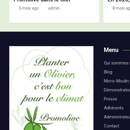
5 mois ago
admin
8 mois a
Menu
Qui sommes 
Blog
Micro-Moulin
Démonstrati
Presse
Adhérents
Administrate
Contact