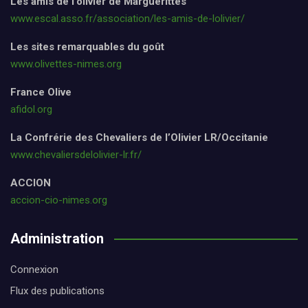
Les amis de l’olivier de Marguerittes
www.escal.asso.fr/association/les-amis-de-lolivier/
Les sites remarquables du goût
www.olivettes-nimes.org
France Olive
afidol.org
La Confrérie des Chevaliers de l’Olivier LR/Occitanie
www.chevaliersdelolivier-lr.fr/
ACCION
accion-cio-nimes.org
Administration
Connexion
Flux des publications