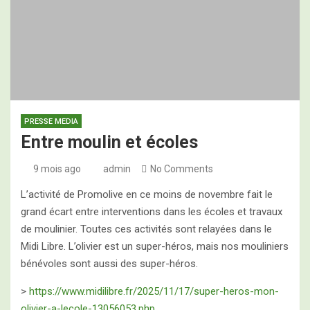
Programme des 2es Assises Nationales de
l’Oléiculture Familiale, ce jeudi 28 mai 2026
PRESSE MEDIA
Entre moulin et écoles
9 mois ago
admin
No Comments
L’activité de Promolive en ce moins de novembre fait le
grand écart entre interventions dans les écoles et travaux
de moulinier. Toutes ces activités sont relayées dans le
Midi Libre. L’olivier est un super-héros, mais nos mouliniers
bénévoles sont aussi des super-héros.
>
https://www.midilibre.fr/2025/11/17/super-heros-mon-
olivier-a-lecole-13056053.php