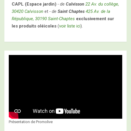
CAPL (Espace jardin)
- de
Calvisson
22 Av. du collège,
30420 Calvisson
et
- de
Saint Chaptes
425 Av. de la
République, 30190 Saint-Chaptes
exclusivement sur
les produits oléicoles
(
voir liste ici
).
Présentation de Promolive