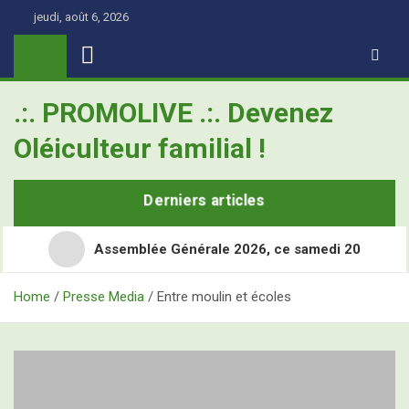
Skip
jeudi, août 6, 2026
to
content
.:. PROMOLIVE .:. Devenez
Oléiculteur familial !
Derniers articles
Assemblée Générale 2026, ce samedi 20
Home
Presse Media
Entre moulin et écoles
Retour en images sur les Assises Nationales de
l’Oléiculture Familiale
Demain, ce sont les Assises Nationales de l’Oléiculture
L’Olivier, ce super-héros toujours à l’école
Familiale à Nîmes Métropole