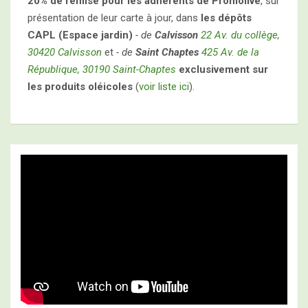
20% de remise pour les adhérents de Promolive
, sur
présentation de leur carte à jour, dans
les dépôts
CAPL (Espace jardin)
- de
Calvisson
22 Av. du collège,
30420 Calvisson
et
- de
Saint Chaptes
425 Av. de la
République, 30190 Saint-Chaptes
exclusivement sur
les produits oléicoles
(
voir liste ici
).