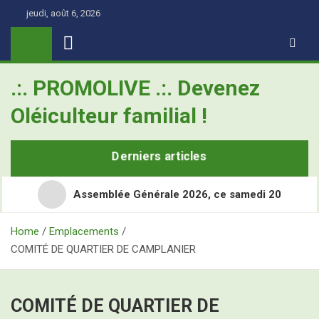
Skip
jeudi, août 6, 2026
to
content
.:. PROMOLIVE .:. Devenez
Oléiculteur familial !
Derniers articles
Assemblée Générale 2026, ce samedi 20
Home
Emplacements
COMITÉ DE QUARTIER DE CAMPLANIER
Retour en images sur les Assises Nationales de
l’Oléiculture Familiale
Demain, ce sont les Assises Nationales de l’Oléiculture
L’Olivier, ce super-héros toujours à l’école
COMITÉ DE QUARTIER DE
Familiale à Nîmes Métropole