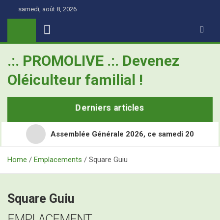
Skip
samedi, août 8, 2026
to
content
.:. PROMOLIVE .:. Devenez
Oléiculteur familial !
Derniers articles
Assemblée Générale 2026, ce samedi 20
Home
Emplacements
Square Guiu
Retour en images sur les Assises Nationales de
l’Oléiculture Familiale
Square Guiu
Demain, ce sont les Assises Nationales de l’Oléiculture
L’Olivier, ce super-héros toujours à l’école
Familiale à Nîmes Métropole
EMPLACEMENT