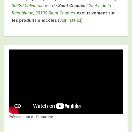
30420 Calvisson
et
- de
Saint Chaptes
425 Av. de la
République, 30190 Saint-Chaptes
exclusivement sur
les produits oléicoles
(
voir liste ici
).
Présentation de Promolive