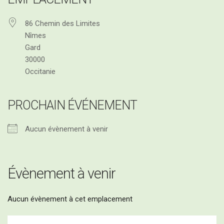
86 Chemin des Limites
Programme des 2es Assises Nationales de
Nîmes
l’Oléiculture Familiale, ce jeudi 28 mai 2026
Gard
30000
Occitanie
PROCHAIN ÉVÉNEMENT
Aucun évènement à venir
Évènement à venir
Aucun évènement à cet emplacement
Navigation