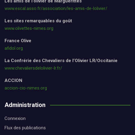
Les amis de l’olivier de Marguerittes
www.escal.asso.fr/association/les-amis-de-lolivier/
Les sites remarquables du goût
www.olivettes-nimes.org
France Olive
afidol.org
La Confrérie des Chevaliers de l’Olivier LR/Occitanie
www.chevaliersdelolivier-lr.fr/
ACCION
accion-cio-nimes.org
Administration
Connexion
Flux des publications