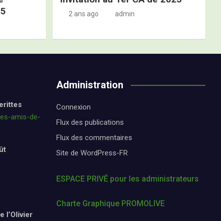
25
2 ans ago
admin
Administration
erittes
Connexion
les-amis-de-
Flux des publications
Flux des commentaires
ût
Site de WordPress-FR
ESPACE PRIVÉ pour les administrateurs
Charte Graphique PROMOLIVE
 l’Olivier