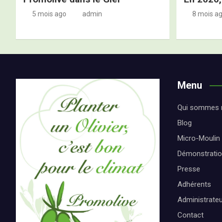
5 mois ago
admin
8 mois a
Menu
Qui sommes 
Blog
Micro-Moulin
Démonstrati
Presse
Adhérents
Administrate
Contact