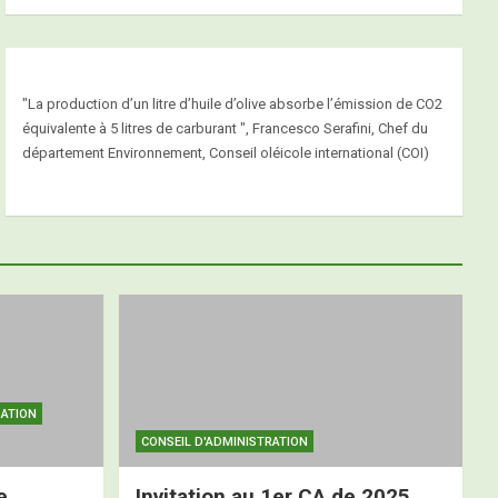
"La production d’un litre d’huile d’olive absorbe l’émission de CO2
équivalente à 5 litres de carburant ", Francesco Serafini, Chef du
département Environnement, Conseil oléicole international (COI)
RATION
CONSEIL D'ADMINISTRATION
e
Invitation au 1er CA de 2025