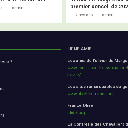
premier conseil de 20
go
admin
2 ans ago
admin
LIENS AMIS
Les amis de l’olivier de Margu
nous ?
www.escal.asso.fr/association/
lolivier/
Les sites remarquables du go
ons
www.olivettes-nimes.org
France Olive
afidol.org
urs
La Confrérie des Chevaliers de