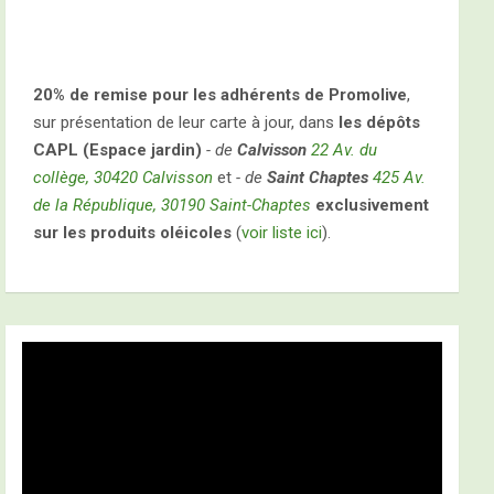
20% de remise pour les adhérents de Promolive
,
sur présentation de leur carte à jour, dans
les dépôts
CAPL (Espace jardin)
- de
Calvisson
22 Av. du
collège, 30420 Calvisson
et
- de
Saint Chaptes
425 Av.
de la République, 30190 Saint-Chaptes
exclusivement
sur les produits oléicoles
(
voir liste ici
).