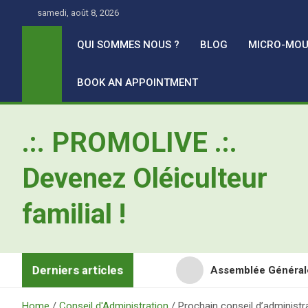
Skip
samedi, août 8, 2026
to
content
QUI SOMMES NOUS ?
BLOG
MICRO-MOU
BOOK AN APPOINTMENT
.:. PROMOLIVE .:.
Devenez Oléiculteur
familial !
Derniers articles
Assemblée Général
Retour en images sur
Home
Conseil d'Administration
Prochain conseil d’administra