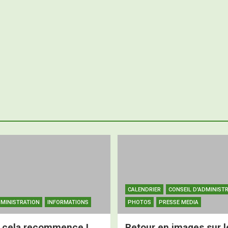
CALENDRIER
CONSEIL D'ADMINIST
DMINISTRATION
INFORMATIONS
PHOTOS
PRESSE MEDIA
 cela recommence !
Retour en images sur l