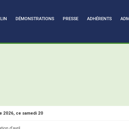
LIN
DÉMONSTRATIONS
PRESSE
ADHÉRENTS
ADM
e 2026, ce samedi 20
 les Assises Nationales de l’Oléiculture Familiale
tion d’avril