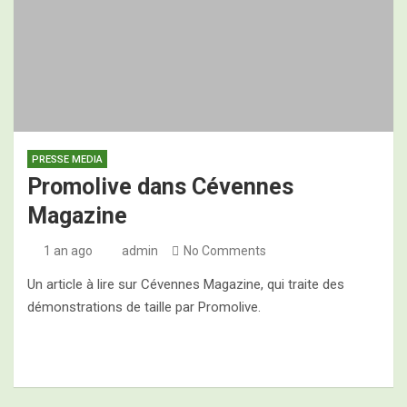
Programme des 2es Assises Nationales de
l’Oléiculture Familiale, ce jeudi 28 mai 2026
PRESSE MEDIA
Promolive dans Cévennes
Magazine
1 an ago
admin
No Comments
Un article à lire sur Cévennes Magazine, qui traite des
démonstrations de taille par Promolive.