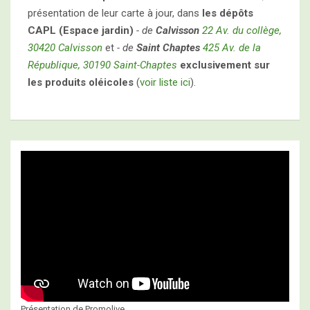
présentation de leur carte à jour, dans
les dépôts
CAPL (Espace jardin)
- de
Calvisson
22 Av. du collège,
30420 Calvisson
et
- de
Saint Chaptes
425 Av. de la
République, 30190 Saint-Chaptes
exclusivement sur
les produits oléicoles
(
voir liste ici
).
Présentation de Promolive