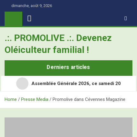
Skip
dimanche, août 9, 2026
to
content
.:. PROMOLIVE .:. Devenez
Oléiculteur familial !
Derniers articles
Assemblée Générale 2026, ce samedi 20
Home
Presse Media
Promolive dans Cévennes Magazine
Retour en images sur les Assises Nationales de
l’Oléiculture Familiale
Demain, ce sont les Assises Nationales de l’Oléiculture
L’Olivier, ce super-héros toujours à l’école
Familiale à Nîmes Métropole