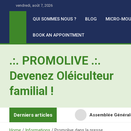
Skip
vendredi, août 7, 2026
to
content
QUI SOMMES NOUS ?
BLOG
MICRO-MOU
BOOK AN APPOINTMENT
.:. PROMOLIVE .:.
Devenez Oléiculteur
familial !
Derniers articles
Assemblée Général
Retour en images sur
Home
Informations
Promolive dans la presse