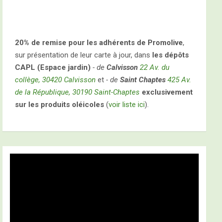
20% de remise pour les adhérents de Promolive
,
sur présentation de leur carte à jour, dans
les dépôts
CAPL (Espace jardin)
- de
Calvisson
22 Av. du
collège, 30420 Calvisson
et
- de
Saint Chaptes
425 Av.
de la République, 30190 Saint-Chaptes
exclusivement
sur les produits oléicoles
(
voir liste ici
).