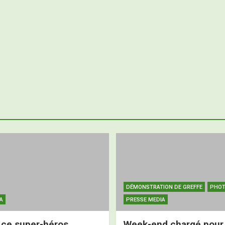
DÉMONSTRATION DE GREFFE
PHO
A
PRESSE MEDIA
, ce super-héros
Week-end chargé pour