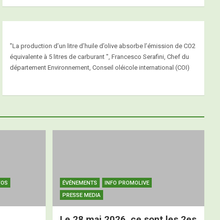
"La production d’un litre d’huile d’olive absorbe l’émission de CO2
équivalente à 5 litres de carburant ", Francesco Serafini, Chef du
département Environnement, Conseil oléicole international (COI)
TOS
ÉVÉNEMENTS
INFO PROMOLIVE
PRESSE MEDIA
Le 28 mai 2026, ce sont les 2es