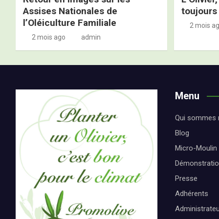
Assises Nationales de
toujours 
l’Oléiculture Familiale
2 mois a
2 mois ago
admin
Menu
Qui sommes 
Blog
Micro-Moulin
Démonstrati
Presse
Adhérents
Administrate