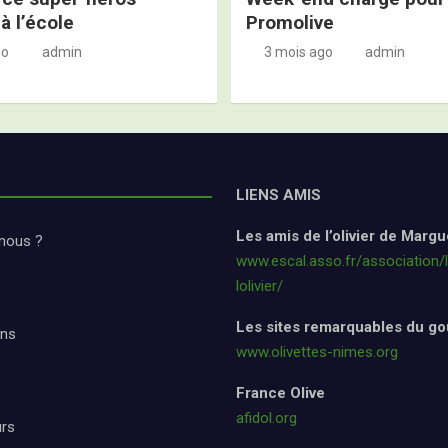
à l’école
Promolive
go
admin
3 mois ago
admin
LIENS AMIS
Les amis de l’olivier de Margu
nous ?
www.escal.asso.fr/association/
lolivier/
Les sites remarquables du go
ons
www.olivettes-nimes.org
France Olive
afidol.org
urs