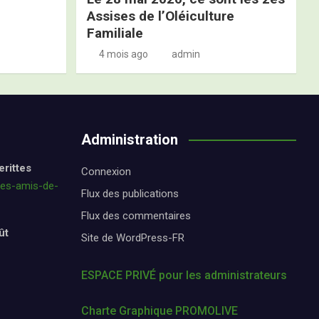
Assises de l’Oléiculture
Familiale
4 mois ago
admin
Administration
erittes
Connexion
les-amis-de-
Flux des publications
Flux des commentaires
ût
Site de WordPress-FR
ESPACE PRIVÉ pour les administrateurs
Charte Graphique PROMOLIVE