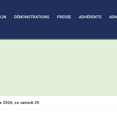
LIN
DÉMONSTRATIONS
PRESSE
ADHÉRENTS
ADM
e 2026, ce samedi 20
 les Assises Nationales de l’Oléiculture Familiale