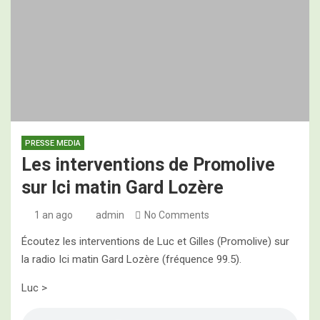
Programme des 2es Assises Nationales de
l’Oléiculture Familiale, ce jeudi 28 mai 2026
PRESSE MEDIA
Les interventions de Promolive
sur Ici matin Gard Lozère
1 an ago
admin
No Comments
Écoutez les interventions de Luc et Gilles (Promolive) sur
la radio Ici matin Gard Lozère (fréquence 99.5).
Luc >