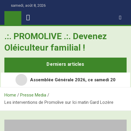
Skip
samedi, août 8, 2026
to
content
.:. PROMOLIVE .:. Devenez
Oléiculteur familial !
Derniers articles
Assemblée Générale 2026, ce samedi 20
Home
Presse Media
Les interventions de Promolive sur Ici matin Gard Lozère
Retour en images sur les Assises Nationales de
l’Oléiculture Familiale
Demain, ce sont les Assises Nationales de l’Oléiculture
L’Olivier, ce super-héros toujours à l’école
Familiale à Nîmes Métropole