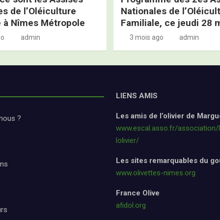
s de l’Oléiculture
Nationales de l’Oléicul
e à Nîmes Métropole
Familiale, ce jeudi 28 
go
admin
3 mois ago
admin
LIENS AMIS
Les amis de l’olivier de Margu
nous ?
www.escal.asso.fr/association/
lolivier/
Les sites remarquables du go
ons
www.olivettes-nimes.org
France Olive
afidol.org
urs