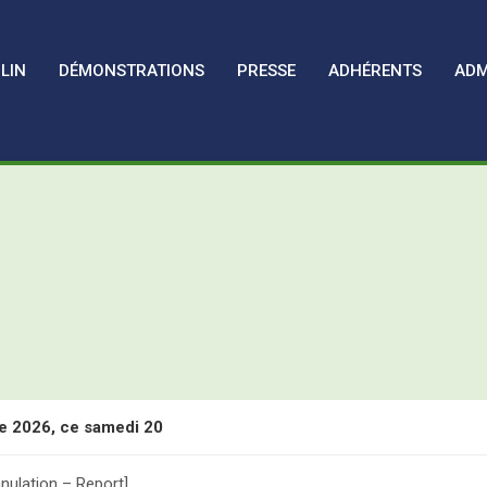
LIN
DÉMONSTRATIONS
PRESSE
ADHÉRENTS
ADM
e 2026, ce samedi 20
 les Assises Nationales de l’Oléiculture Familiale
nulation – Report]