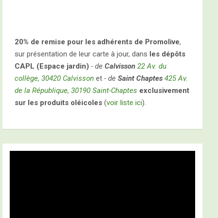
20% de remise pour les adhérents de Promolive
,
sur présentation de leur carte à jour, dans
les dépôts
CAPL (Espace jardin)
- de
Calvisson
22 Av. du
collège, 30420 Calvisson
et
- de
Saint Chaptes
425 Av.
de la République, 30190 Saint-Chaptes
exclusivement
sur les produits oléicoles
(
voir liste ici
).