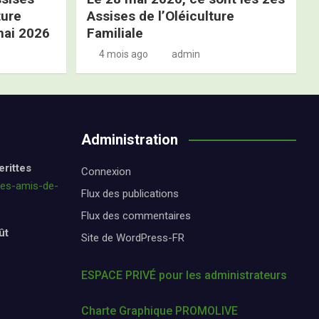
ture
Assises de l’Oléiculture
mai 2026
Familiale
4 mois ago
admin
Administration
erittes
Connexion
les-amis-de-
Flux des publications
Flux des commentaires
ût
Site de WordPress-FR
ESPACE PRIVÉ pour les administrateurs
Charte Graphique PROMOLIVE