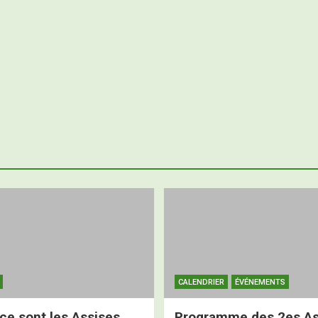
CALENDRIER
ÉVÉNEMENTS
ce sont les Assises
Programme des 2es As