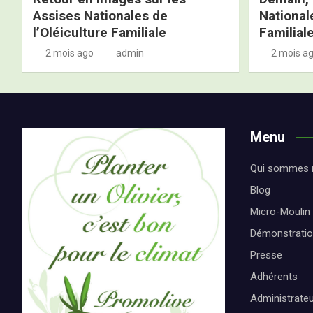
Assises Nationales de
Nationale
l’Oléiculture Familiale
Familial
2 mois ago
admin
2 mois a
Menu
Qui sommes 
Blog
Micro-Moulin
Démonstrati
Presse
Adhérents
Administrate