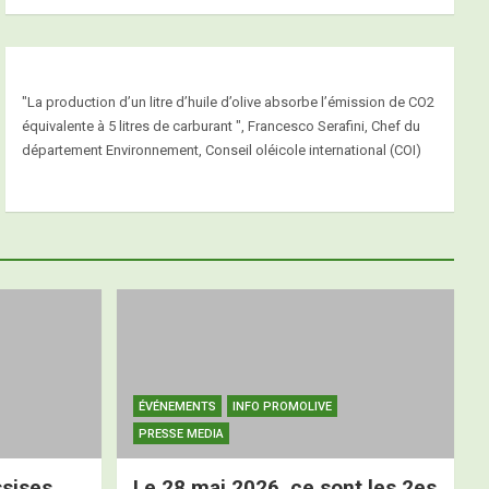
"La production d’un litre d’huile d’olive absorbe l’émission de CO2
équivalente à 5 litres de carburant ", Francesco Serafini, Chef du
département Environnement, Conseil oléicole international (COI)
ÉVÉNEMENTS
INFO PROMOLIVE
PRESSE MEDIA
sises
Le 28 mai 2026, ce sont les 2es