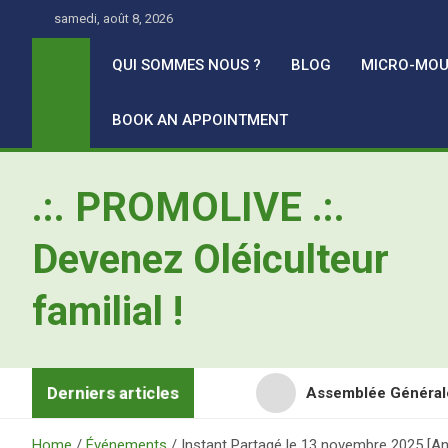
Skip
samedi, août 8, 2026
to
content
QUI SOMMES NOUS ?
BLOG
MICRO-MOU
BOOK AN APPOINTMENT
.:. PROMOLIVE .:.
Devenez Oléiculteur
familial !
Derniers articles
Assemblée Général
Retour en images sur
Home
Événements
Instant Partagé le 13 novembre 2025 [An