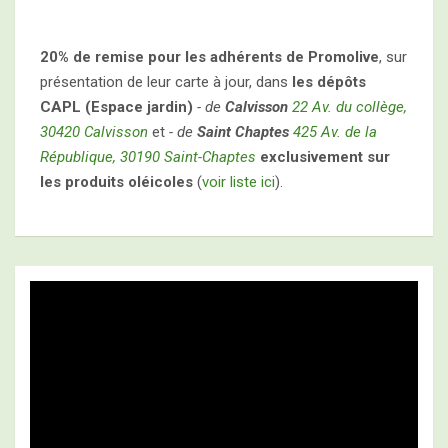
20% de remise pour les adhérents de Promolive
, sur
présentation de leur carte à jour, dans
les dépôts
CAPL (Espace jardin)
- de
Calvisson
22 Av. du collège,
30420 Calvisson
et
- de
Saint Chaptes
425 Av. de la
République, 30190 Saint-Chaptes
exclusivement sur
les produits oléicoles
(
voir liste ici
).