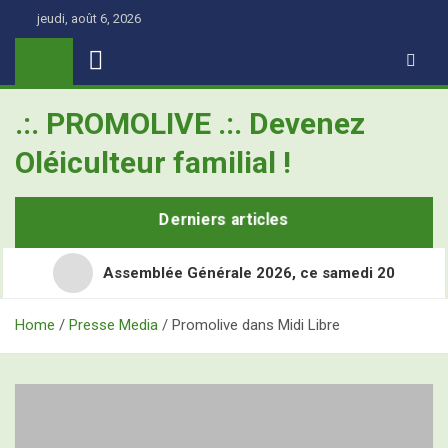
Skip
jeudi, août 6, 2026
to
content
.:. PROMOLIVE .:. Devenez
Oléiculteur familial !
Derniers articles
Assemblée Générale 2026, ce samedi 20
Home
Presse Media
Promolive dans Midi Libre
Retour en images sur les Assises Nationales de
l’Oléiculture Familiale
Demain, ce sont les Assises Nationales de l’Oléiculture
L’Olivier, ce super-héros toujours à l’école
Familiale à Nîmes Métropole